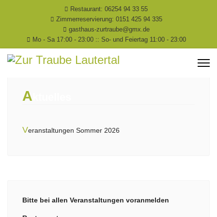
Restaurant: 06254 94 33 55
Zimmerreservierung: 0151 425 94 335
gasthaus-zurtraube@gmx.de
Mo - Sa 17:00 - 23:00 :: So- und Feiertag 11:00 - 23:00
A
ktuelles
V
eranstaltungen Sommer 2026
Bitte bei allen Veranstaltungen voranmelden